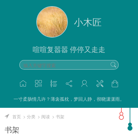
小木匠
喧喧复嚣嚣 停停又走走
一寸柔肠情几许？薄衾孤枕，梦回人静，彻晓潇潇雨。
首页
分类
阅读
书架
书架