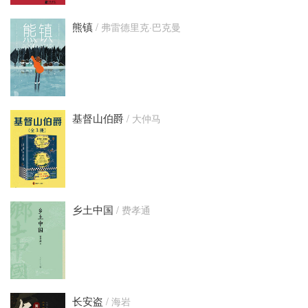
熊镇
/ 弗雷德里克·巴克曼
基督山伯爵
/ 大仲马
乡土中国
/ 费孝通
长安盗
/ 海岩