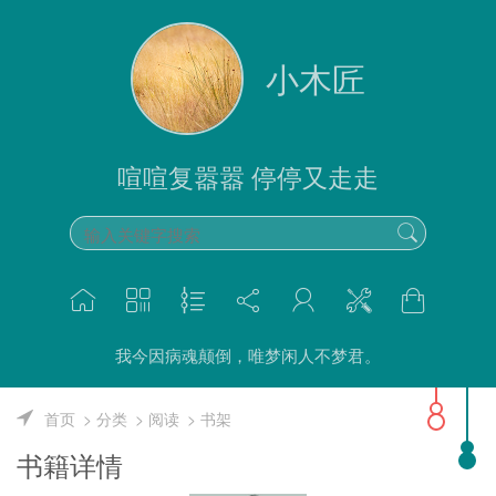
小木匠
喧喧复嚣嚣 停停又走走
我今因病魂颠倒，唯梦闲人不梦君。
首页
分类
阅读
书架
书籍详情