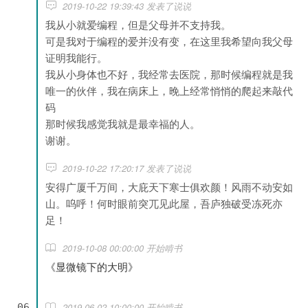
2019-10-22 19:39:43 发表了说说
我从小就爱编程，但是父母并不支持我。
可是我对于编程的爱并没有变，在这里我希望向我父母
证明我能行。
我从小身体也不好，我经常去医院，那时候编程就是我
唯一的伙伴，我在病床上，晚上经常悄悄的爬起来敲代
码
那时候我感觉我就是最幸福的人。
谢谢。
2019-10-22 17:20:17 发表了说说
安得广厦千万间，大庇天下寒士俱欢颜！风雨不动安如
山。呜呼！何时眼前突兀见此屋，吾庐独破受冻死亦
足！
2019-10-08 00:00:00 开始啃书
《显微镜下的大明》
2019-06-02 10:00:00 开始啃书
06