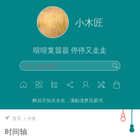
小木匠
喧喧复嚣嚣 停停又走走
醉后不知天水在，满船清梦压星河。
首页
分类
时间轴