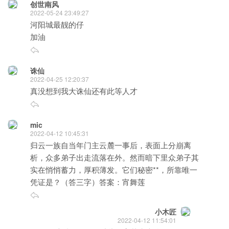
创世南风
2022-05-24 23:49:27
河阳城最靓的仔
加油
诛仙
2022-04-25 12:20:37
真没想到我大诛仙还有此等人才
mic
2022-04-12 10:45:31
归云一族自当年门主云麓一事后，表面上分崩离
析，众多弟子出走流落在外。然而暗下里众弟子其
实在悄悄蓄力，厚积薄发。它们秘密**，所靠唯一
凭证是？（答三字）答案：宵舞莲
小木匠
2022-04-12 11:54:01