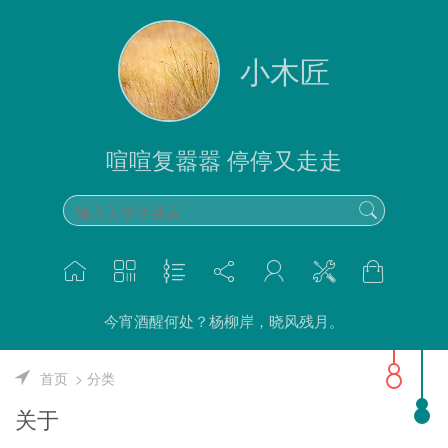
小木匠
喧喧复嚣嚣 停停又走走
今宵酒醒何处？杨柳岸，晓风残月。
首页
分类
关于