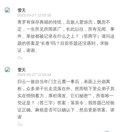
雪天
2023-03-27 12:03:36
青罗有保存典籍的传统，且族人爱游历，飘忽不
定，一生所见所闻甚广，长此以往，所有见闻、事
件、掌故都被记录在什么之上？（答两字）请问这
题的答案是“长卷”吗？目前答题还没遇到，求验
证，谢谢。
雪天
2023-03-27 12:00:44
归云一族自当年门主云麓一事后，表面上分崩离
析，众多弟子出走流落在外。然而暗下里众弟子其
实在悄悄蓄力，厚积薄发。它们秘密**，所靠唯一
凭证是？（答三字）答案：落英令，我答题已经验
证正确。麻烦是否可以确认下，然后更新答案。谢
谢