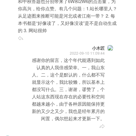
和中秋答题也分别带来了6W和2W6的点击量，为
你高兴，给你点赞。有几个问题：1.站长哪里人？
从足迹图来推断可能是河北或者江南一带？ 2. 每
本书都是“好像读了，又好像没读”是不是自动生成
的 3. 网站很帅
小木匠
2022-09-10 11:09:44
感谢你的留言，这个年代能遇到如此
认真的人我倍感荣幸。一，我山东
人。二，这个是默认的，什么都不写
就显示这个，我比较懒，所以基本上
都没写什么。三，谢谢，谬赞了，个
人站这东西现在存在的必要性和空间
都越来越小，由于各种原因能保持更
新的又少之又少，我也是经年累月的
闲置，偶尔想起来才更新一下。