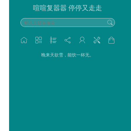
喧喧复嚣嚣 停停又走走
晚来天欲雪，能饮一杯无。