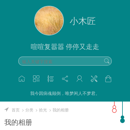
小木匠
喧喧复嚣嚣 停停又走走
我今因病魂颠倒，唯梦闲人不梦君。
首页
分类
拾光
我的相册
我的相册